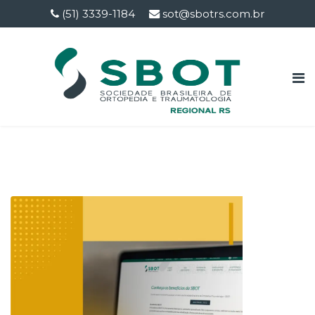
(51) 3339-1184
sot@sbotrs.com.br