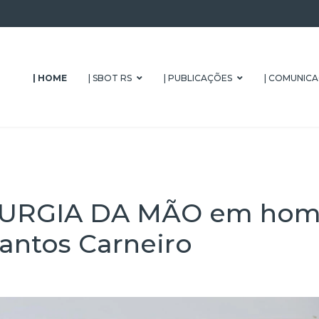
| HOME
| SBOT RS
| PUBLICAÇÕES
| COMUNIC
RURGIA DA MÃO em home
antos Carneiro