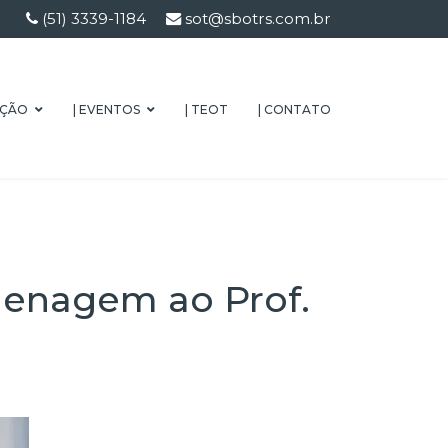
(51) 3339-1184
sot@sbotrs.com.br
AÇÃO
| EVENTOS
| TEOT
| CONTATO
nagem ao Prof.